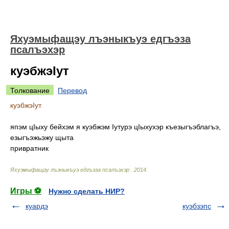
Яхуэмыфащэу лъэныкъуэ едгъэза
псалъэхэр
куэбжэIут
Толкование
Перевод
куэбжэIут
япэм цIыху бейхэм я куэбжэм Iутурэ цIыхухэр къезыгъэблагъэ,
езыгъэжьэжу щыта
привратник
Яхуэмыфащэу лъэныкъуэ едгъэза псалъэхэр
.
2014
.
Игры ⚽
Нужно сделать НИР?
куардэ
куэбзэпс